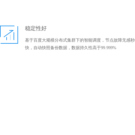
稳定性好
基于百度大规模分布式集群下的智能调度，节点故障无感秒
快，自动快照备份数据，数据持久性高于99.999%
可管理性强
基于百度资源层缓存技术，单用户支持上千数量级的实例顺
持全面操作同时提供完备的API和说明文档，支持主、子账
多维度的监控告警和报表。
性价比高